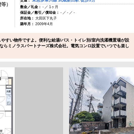
東急多摩川線 武蔵新田駅 徒歩9分
交通：
費等）
敷金／礼金：
- ／ 1ヶ月
保証金／敷引／償却金：
- ／ - ／ -
所在地：
大田区下丸子
築年月：
2009年4月
の過ごしやすい物件ですよ。便利な給湯/バス・トイレ別/室内洗濯機置場が設
ならミノラスパートナーズ株式会社。電気コンロ設置でいつでも楽し