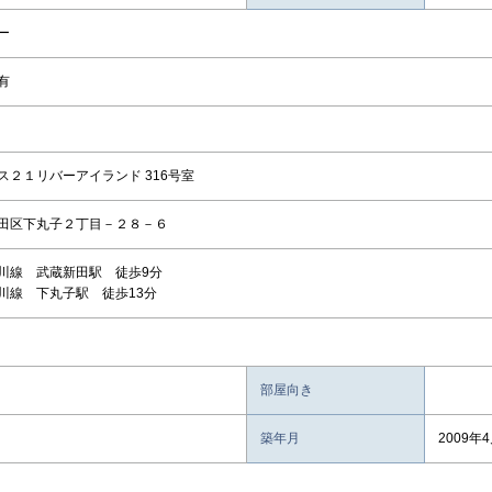
ー
有
ス２１リバーアイランド 316号室
田区下丸子２丁目－２８－６
川線 武蔵新田駅 徒歩9分
川線 下丸子駅 徒歩13分
部屋向き
築年月
2009年