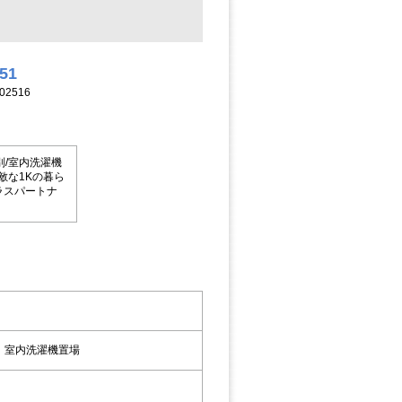
251
2516
/室内洗濯機
敵な1Kの暮ら
ラスパートナ
，室内洗濯機置場