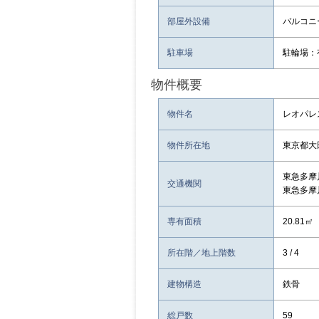
部屋外設備
バルコニ
駐車場
駐輪場：
物件概要
物件名
レオパレ
物件所在地
東京都大
東急多摩
交通機関
東急多摩
専有面積
20.81㎡
所在階／地上階数
3 / 4
建物構造
鉄骨
総戸数
59