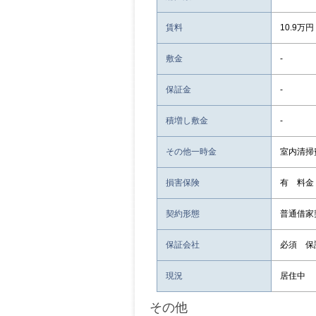
賃料
10.9万円
敷金
-
保証金
-
積増し敷金
-
その他一時金
室内清掃費
損害保険
有 料金
契約形態
普通借家
保証会社
必須 保
現況
居住中
その他