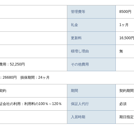
管理費等
8500円
礼金
1ヶ月
更新料
16,500
積増し理由
無
用：52,250円
その他費用
：26680円 損保期間：24ヶ月
契約
期間
契約期間
証会社の利用：利用料の100％～120％
保証人代行
必須
入居時期
期日指定