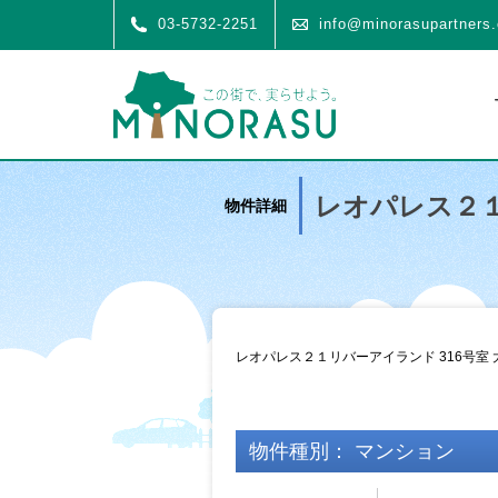
03-5732-2251
info@minorasupartners.
レオパレス２１
物件詳細
レオパレス２１リバーアイランド 316号室 
物件種別： マンション