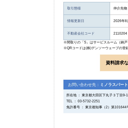
取引態様
仲介先物
情報更新日
2026年
不動産会社コード
2110204
※間取りの「S」はサービスルーム（納戸
※QRコードは(株)デンソーウェーブの登
資料請求
お問い合わせ先：
ミノラスパート
所在地 ： 東京都大田区下丸子３丁目9-1
TEL ： 03-5732-2251
免許番号 ： 東京都知事（2）第101644