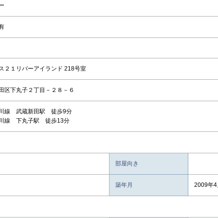
ー
有
ス２１リバーアイランド 218号室
田区下丸子２丁目－２８－６
川線 武蔵新田駅 徒歩9分
川線 下丸子駅 徒歩13分
部屋向き
築年月
2009年