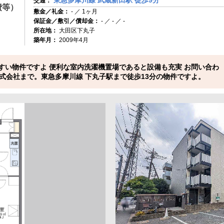
東急多摩川線 武蔵新田駅 徒歩9分
交通：
費等）
敷金／礼金：
- ／ 1ヶ月
保証金／敷引／償却金：
- ／ - ／ -
所在地：
大田区下丸子
築年月：
2009年4月
いやすい物件ですよ 便利な室内洗濯機置場であると設備も充実 お問い合わ
式会社まで。東急多摩川線 下丸子駅まで徒歩13分の物件ですよ。