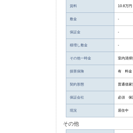
賃料
10.8万円
敷金
-
保証金
-
積増し敷金
-
その他一時金
室内清掃費
損害保険
有 料金
契約形態
普通借家
保証会社
必須 保
現況
居住中
その他