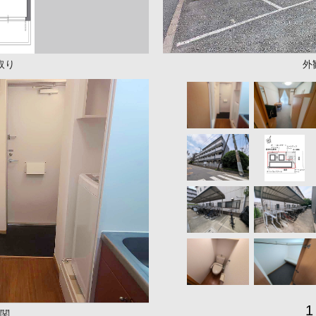
取り
外
1
関