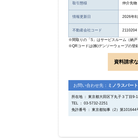
取引態様
仲介先物
情報更新日
2026年
不動産会社コード
2110204
※間取りの「S」はサービスルーム（納戸
※QRコードは(株)デンソーウェーブの登
資料請求
お問い合わせ先：
ミノラスパート
所在地 ： 東京都大田区下丸子３丁目9-1
TEL ： 03-5732-2251
免許番号 ： 東京都知事（2）第101644