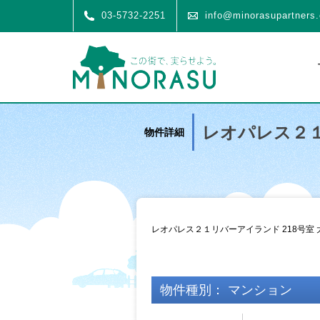
03-5732-2251
info@minorasupartners.
レオパレス２１
物件詳細
レオパレス２１リバーアイランド 218号室 
物件種別： マンション