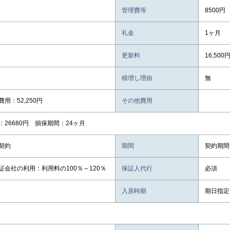
管理費等
8500円
礼金
1ヶ月
更新料
16,500
積増し理由
無
用：52,250円
その他費用
：26680円 損保期間：24ヶ月
契約
期間
契約期間
証会社の利用：利用料の100％～120％
保証人代行
必須
入居時期
期日指定