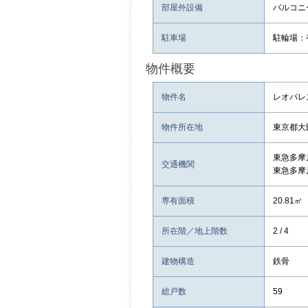
部屋外設備
バルコニ
駐車場
駐輪場：
物件概要
物件名
レオパレ
物件所在地
東京都大
東急多摩
交通機関
東急多摩
専有面積
20.81㎡
所在階／地上階数
2 / 4
建物構造
鉄骨
総戸数
59